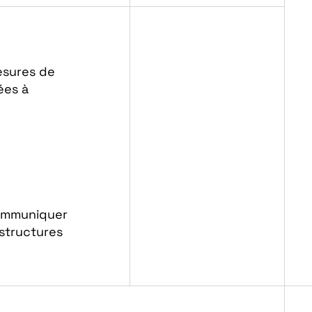
esures de
ées à
communiquer
astructures