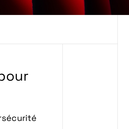
pour
rsécurité