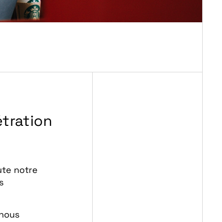
tration
ute notre
s
 nous