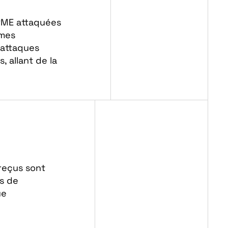
 PME attaquées
èmes
 attaques
 allant de la
reçus sont
s de
ue