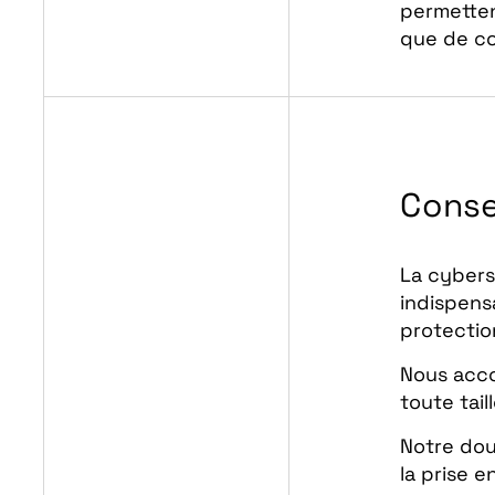
permetten
que de co
Conse
La cybers
indispens
protectio
Nous acco
toute tail
Notre dou
la prise 