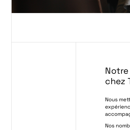
Notre
chez T
Nous mett
expérienc
accompagn
Nos nombr