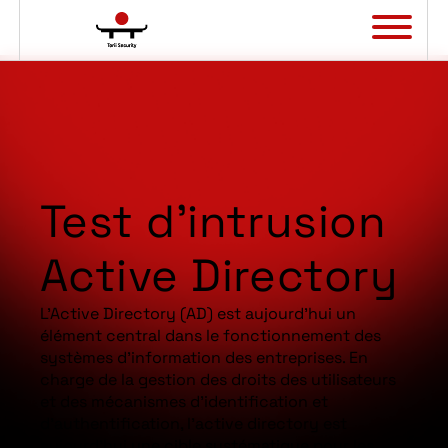
Panneau de gestion des cookies
Test d’intrusion
Active Directory
L’Active Directory (AD) est aujourd’hui un
élément central dans le fonctionnement des
systèmes d’information des entreprises. En
charge de la gestion des droits des utilisateurs
et des mécanismes d’identification et
d’authentification, l’active directory est
aujourd’hui une cible systématique pour les