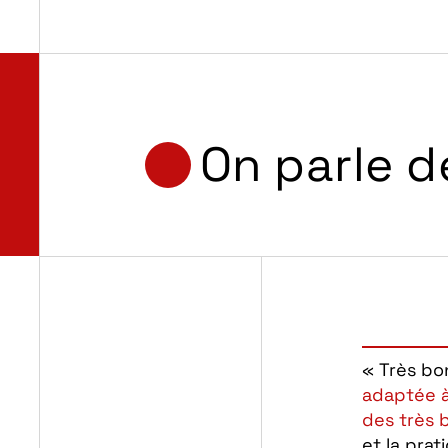
On parle 
« Très bon
adaptée à
des très 
et la prat