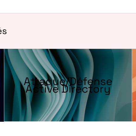
és
Attaque/Défense
Active Directory