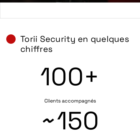
Torii Security en quelques
chiffres
1
0
0
+
Clients accompagnés
~
1
5
0