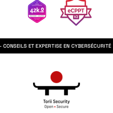
ONSEILS ET EXPERTISE EN CYBERSÉCURITÉ